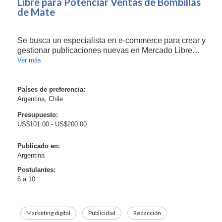
Libre para Potenciar Ventas de Bombillas
de Mate
Se busca un especialista en e-commerce para crear y
gestionar publicaciones nuevas en Mercado Libre
para un negocio de bombillas de mate. Actualmente
Ver más
el catálogo tiene 20 modelos distintos (próximamente
se sumarán algunos de alpaca), pero hoy solo ha...
Países de preferencia:
Argentina, Chile
Presupuesto:
US$101.00 - US$200.00
Publicado en:
Argentina
Postulantes:
6 a 10
Marketing digital
Publicidad
Redacción