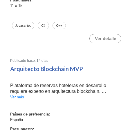
Postulantes:
11 a 15
Javascript
C#
C++
Ver detalle
Publicado hace: 14 días
Arquitecto Blockchain MVP
Plataforma de reservas hoteleras en desarrollo
requiere experto en arquitectura blockchain.
Ver más
Se busca profesional con sólida experiencia para
integrar soluciones blockchain en partes específicas
de la plataforma, optimizando funcionalidades
Países de preferencia:
España
existente...
Presupuesto: