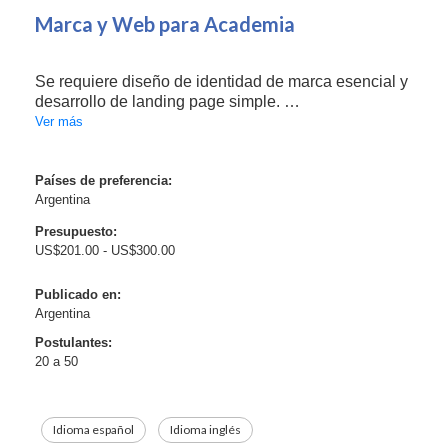
Marca y Web para Academia
Se requiere diseño de identidad de marca esencial y
desarrollo de landing page simple.
Ver más
El proyecto abarca:
* Definición de nombre, logo y paleta de colores.
* Creación de una página web con secciones para
Países de preferencia:
Argentina
presentación, planes, testimonios y cont...
Presupuesto:
US$201.00 - US$300.00
Publicado en:
Argentina
Postulantes:
20 a 50
Idioma español
Idioma inglés