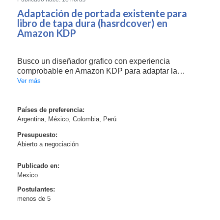
Adaptación de portada existente para
libro de tapa dura (hasrdcover) en
Amazon KDP
Busco un diseñador grafico con experiencia
comprobable en Amazon KDP para adaptar la
portada existente de mi libro de versión tapa dura
Ver más
(hardcover).
Este libro ya está publicado en Kindle y tapa blanda,
Países de preferencia:
Argentina, México, Colombia, Perú
por lo que no requiero un rediseño, sino conse...
Presupuesto:
Abierto a negociación
Publicado en:
Mexico
Postulantes:
menos de 5