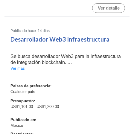
Ver detalle
Publicado hace: 14 días
Desarrollador Web3 Infraestructura
Se busca desarrollador Web3 para la infraestructura
de integración blockchain.
Ver más
Responsabilidades principales:
* Implementación de arquitectura de billetera
Países de preferencia:
Cualquier país
* Flujos de transacciones
* Integraciones de contratos desplegados
Presupuesto:
* Capa de aplicación on-c...
US$1,101.00 - US$1,200.00
Publicado en:
Mexico