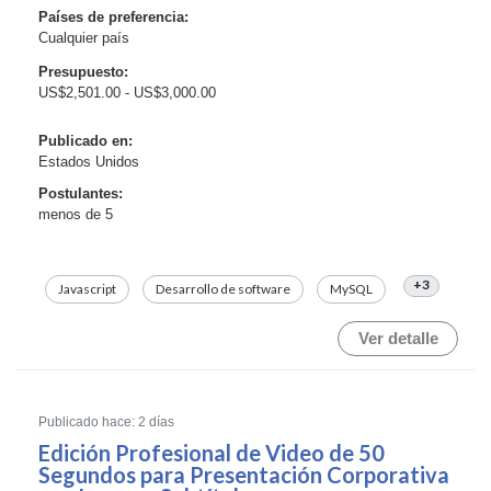
The platform is currently under active development
Países de preferencia:
Cualquier país
and has not yet been deployed publicly...
Presupuesto:
US$2,501.00 - US$3,000.00
Publicado en:
Estados Unidos
Postulantes:
menos de 5
+3
Javascript
Desarrollo de software
MySQL
Ver detalle
Publicado hace: 2 días
Edición Profesional de Video de 50
Segundos para Presentación Corporativa