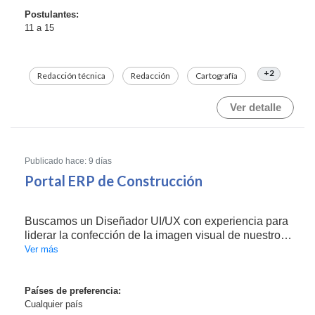
Postulantes:
11 a 15
+2
Redacción técnica
Redacción
Cartografía
Ver detalle
Publicado hace: 9 días
Portal ERP de Construcción
Buscamos un Diseñador UI/UX con experiencia para
liderar la confección de la imagen visual de nuestro
nuevo sistema ERP especializado en Construcción.
Ver más
El objetivo central del proyecto es el desarrollo de
una interfaz extremadamente sencilla y funcion...
Países de preferencia:
Cualquier país