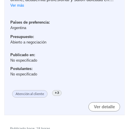
Texas, USA. Buscamos incorporar a nuestro equipo
Ver más
de atención al cliente a una persona organizada,
empática y con excelente comunicación en español,
que repr...
Países de preferencia:
Argentina
Presupuesto:
Abierto a negociación
Publicado en:
No especificado
Postulantes:
No especificado
+3
Atención al cliente
Ver detalle
Publicado hace: 18 horas