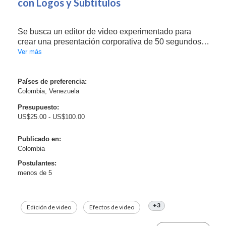
con Logos y Subtítulos
Se busca un editor de video experimentado para
crear una presentación corporativa de 50 segundos.
El proyecto requiere la inserción de logos de la
Ver más
empresa, la adición de close captions (subtítulos) y un
acabado profesional de alta calidad. Es crucial...
Países de preferencia:
Colombia, Venezuela
Presupuesto:
US$25.00 - US$100.00
Publicado en:
Colombia
Postulantes:
menos de 5
+3
Edición de video
Efectos de video