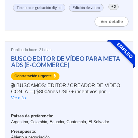
+3
Técnico en grabación digital
Edición de video
Ver detalle
EMPLEO
Publicado hace: 21 días
BUSCO EDITOR DE VÍDEO PARA META
ADS (E-COMMERCE)
Contratación urgente
🎬 BUSCAMOS: EDITOR / CREADOR DE VÍDEO
CON IA —| $800/mes USD + incentivos por
resultados +$800-$1500
Ver más
Marca de ecommerce en crecimiento con inversión
real en Meta Ads y anuncios ganadores ya en el
Países de preferencia:
Argentina, Colombia, Ecuador, Guatemala, El Salvador
mercado. Mercado hispanohablante (España).
Presupuesto:
EL ROL
Abierto a negociación