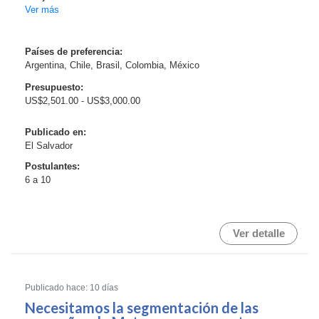
As a participant, you will record natural, everyday
Ver más
activities from a first-person (egocentric) perspective
using a compatible smartphone mounted on a
headband.
Países de preferencia:
Argentina, Chile, Brasil, Colombia, México
Examples of eligible activities incl...
Presupuesto:
US$2,501.00 - US$3,000.00
Publicado en:
El Salvador
Postulantes:
6 a 10
Ver detalle
Publicado hace: 10 días
Necesitamos la segmentación de las