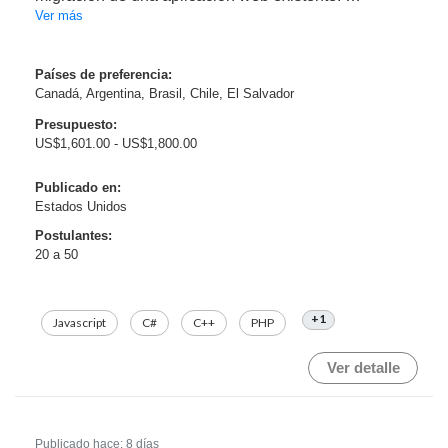
Ver más
Responsabilidades clave:
Países de preferencia:
* Restauración de componentes UI omitidos.
Canadá, Argentina, Brasil, Chile, El Salvador
* Solución de problemas de layout y diseño
responsive.
Presupuesto:
* Mejora de la experiencia de ...
US$1,601.00 - US$1,800.00
Publicado en:
Estados Unidos
Postulantes:
20 a 50
+1
Javascript
C#
C++
PHP
Ver detalle
Publicado hace: 8 días