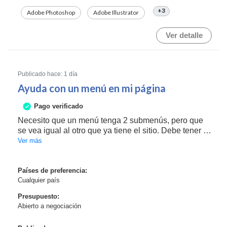
+3
Adobe Photoshop
Adobe Illustrator
Ver detalle
Publicado hace: 1 día
Ayuda con un menú en mi página
Pago verificado
Necesito que un menú tenga 2 submenús, pero que
se vea igual al otro que ya tiene el sitio. Debe tener 2
submenús. Y una vez que eso se tenga, ahí tiene que
Ver más
ir una de las páginas que ya está y otra más que ya
tengo a medio camino.
La interfaz funcio...
Países de preferencia:
Cualquier país
Presupuesto:
Abierto a negociación