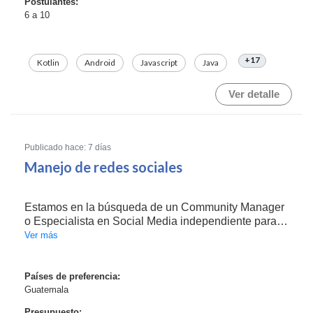
Postulantes:
6 a 10
+17
Kotlin
Android
Javascript
Java
Ver detalle
Publicado hace: 7 días
Manejo de redes sociales
Estamos en la búsqueda de un Community Manager
o Especialista en Social Media independiente para
gestionar y hacer crecer las redes sociales de nuestra
Ver más
empresa. Buscamos a alguien creativo, organizado y
con experiencia comprobada.Responsabilidades pr...
Países de preferencia:
Guatemala
Presupuesto: