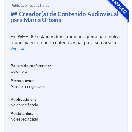
EMPLEO
Publicado hace: 21 días
## Creador(a) de Contenido Audiovisual
para Marca Urbana
En WEEDO estamos buscando una persona creativa,
proactiva y con buen criterio visual para sumarse a
nuestros proyectos de moda, música y
Ver más
entretenimiento.
Buscamos alguien que no solo sepa operar una
Países de preferencia:
Colombia
cámara o editar videos, sino que también pueda pro...
Presupuesto:
Abierto a negociación
Publicado en:
No especificado
Postulantes:
No especificado