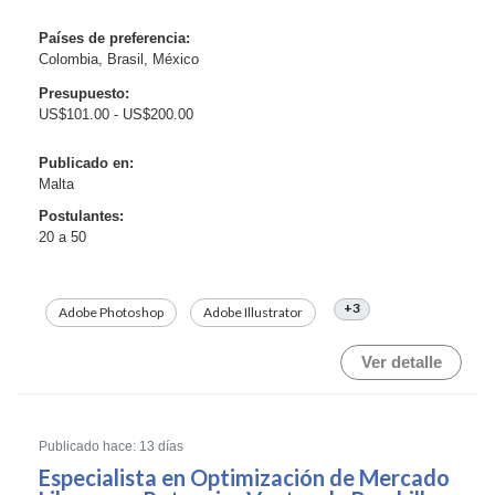
frío y snacks funcionales. Nuestro objetivo es crear
una marca distintiva que resuene con un p...
Países de preferencia:
Colombia, Brasil, México
Presupuesto:
US$101.00 - US$200.00
Publicado en:
Malta
Postulantes:
20 a 50
+3
Adobe Photoshop
Adobe Illustrator
Ver detalle
Publicado hace: 13 días
Especialista en Optimización de Mercado