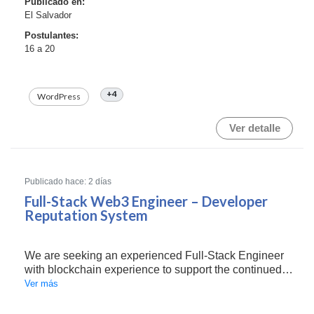
Publicado en:
El Salvador
Postulantes:
16 a 20
+4
WordPress
Ver detalle
Publicado hace: 2 días
Full-Stack Web3 Engineer – Developer
Reputation System
We are seeking an experienced Full-Stack Engineer
with blockchain experience to support the continued
development of a web-based developer reputation
Ver más
platform.