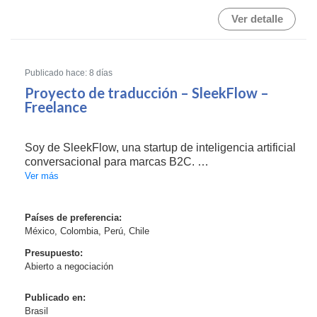
Ver detalle
Publicado hace: 8 días
Proyecto de traducción – SleekFlow –
Freelance
Soy de SleekFlow, una startup de inteligencia artificial
conversacional para marcas B2C.
Ver más
Estamos ampliando nuestra producción de contenido
en español para LATAM durante el segundo semestre
de 2026 y buscamos un socio de localización para
Países de preferencia:
México, Colombia, Perú, Chile
una colabor...
Presupuesto:
Abierto a negociación
Publicado en:
Brasil