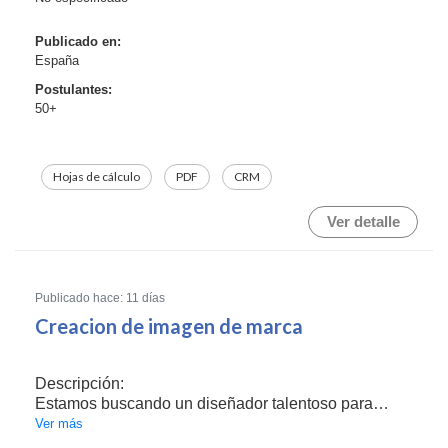
Publicado en:
España
Postulantes:
50+
Hojas de cálculo
PDF
CRM
Ver detalle
Publicado hace: 11 días
Creacion de imagen de marca
Descripción:
Estamos buscando un diseñador talentoso para
desarrollar la identidad visual completa de Nutri
Ver más
Elements, una nueva marca de jugos prensados en