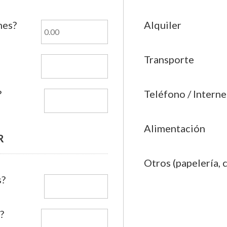
mes?
Alquiler
Transporte
?
Teléfono / Interne
Alimentación
R
Otros (papelería, 
s?
?