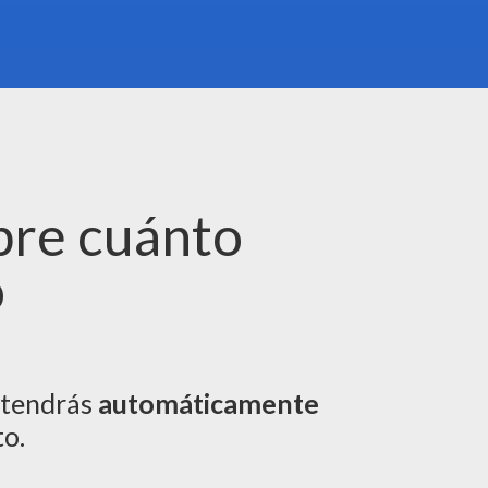
bre cuánto
o
obtendrás
automáticamente
to.