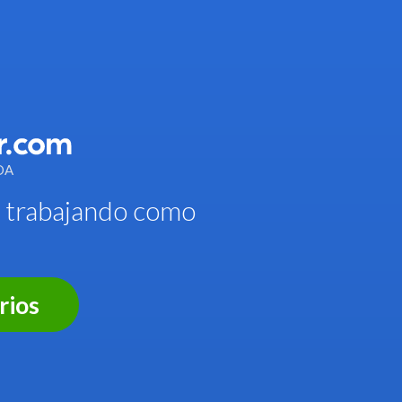
DA
r trabajando como
rios