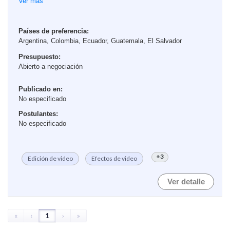
resultados +$800-$1500
Ver más
Marca de ecommerce en crecimiento con inversión
real en Meta Ads y anuncios ganadores ya en el
Países de preferencia:
Argentina, Colombia, Ecuador, Guatemala, El Salvador
mercado. Mercado hispanohablante (España).
Presupuesto:
EL ROL
Abierto a negociación
...
Publicado en:
No especificado
Postulantes:
No especificado
+3
Edición de video
Efectos de video
Ver detalle
«
‹
1
›
»