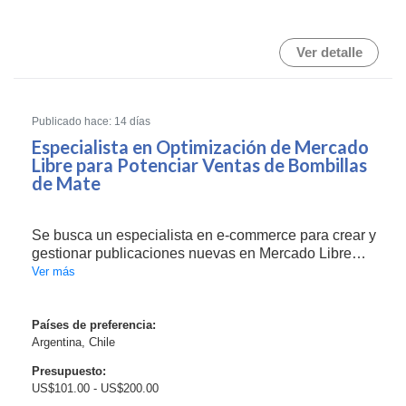
Ver detalle
Publicado hace: 14 días
Especialista en Optimización de Mercado
Libre para Potenciar Ventas de Bombillas
de Mate
Se busca un especialista en e-commerce para crear y
gestionar publicaciones nuevas en Mercado Libre
para un negocio de bombillas de mate. Actualmente
Ver más
el catálogo tiene 20 modelos distintos (próximamente
se sumarán algunos de alpaca), pero hoy solo ha...
Países de preferencia:
Argentina, Chile
Presupuesto:
US$101.00 - US$200.00