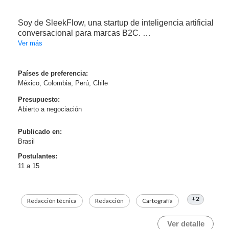
Soy de SleekFlow, una startup de inteligencia artificial
conversacional para marcas B2C.
Ver más
Estamos ampliando nuestra producción de contenido
en español para LATAM durante el segundo semestre
de 2026 y buscamos un socio de localización para
Países de preferencia:
México, Colombia, Perú, Chile
una colabor...
Presupuesto:
Abierto a negociación
Publicado en:
Brasil
Postulantes:
11 a 15
+2
Redacción técnica
Redacción
Cartografía
Ver detalle