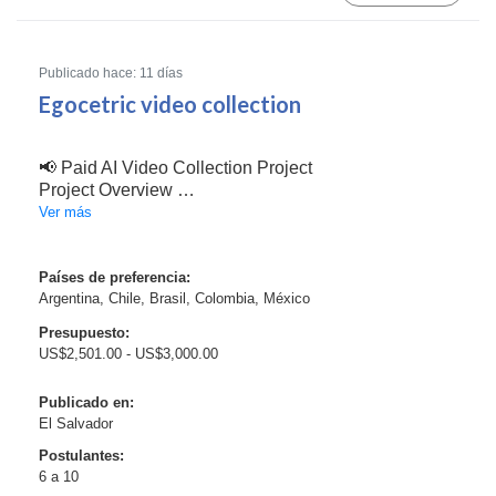
Publicado hace: 11 días
Egocetric video collection
📢 Paid AI Video Collection Project
Project Overview
As a participant, you will record natural, everyday
Ver más
activities from a first-person (egocentric) perspective
using a compatible smartphone mounted on a
headband.
Países de preferencia:
Argentina, Chile, Brasil, Colombia, México
Examples of eligible activities incl...
Presupuesto:
US$2,501.00 - US$3,000.00
Publicado en:
El Salvador
Postulantes:
6 a 10