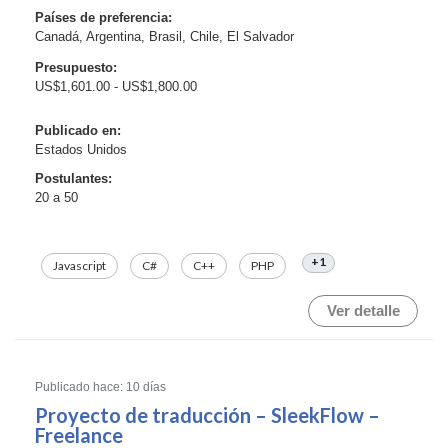
Países de preferencia:
* Restauración de componentes UI omitidos.
Canadá, Argentina, Brasil, Chile, El Salvador
* Solución de problemas de layout y diseño
responsive.
Presupuesto:
* Mejora de la experiencia de ...
US$1,601.00 - US$1,800.00
Publicado en:
Estados Unidos
Postulantes:
20 a 50
+1
Javascript
C#
C++
PHP
Ver detalle
Publicado hace: 10 días
Proyecto de traducción – SleekFlow –
Freelance