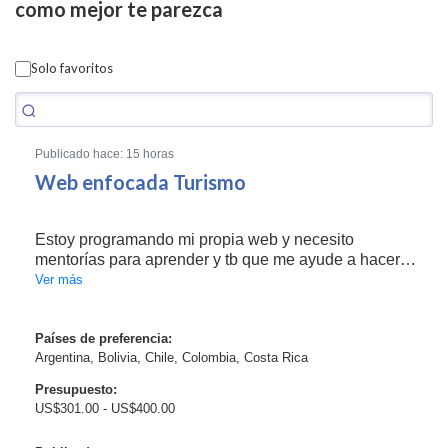
como mejor te parezca
Solo favoritos
Publicado hace: 15 horas
Web enfocada Turismo
Estoy programando mi propia web y necesito
mentorías para aprender y tb que me ayude a hacerlo
correctamente. Quiero una web sencilla que se
Ver más
cargue rápidamente con poco internet. Lo estoy
haciendo con HTML, CSS Y Javascript. Estoy
empezando a estudia...
Países de preferencia:
Argentina, Bolivia, Chile, Colombia, Costa Rica
Presupuesto:
US$301.00 - US$400.00