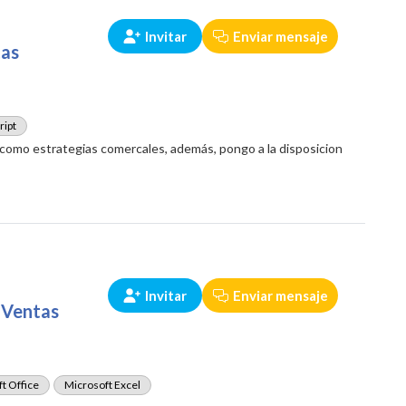
Invitar
Enviar mensaje
tas
ript
 como estrategias comercales, además, pongo a la disposicion
Invitar
Enviar mensaje
| Ventas
t Office
Microsoft Excel