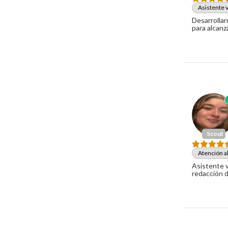
Asistente v
Desarrollar
para alcanz
Scout
Atención al
Asistente v
redacción 