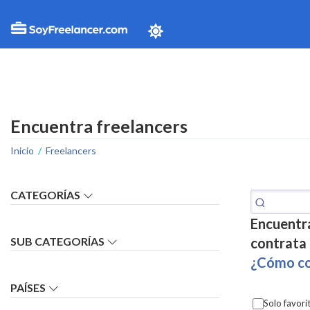
Encuentra freelancers
Inicio
Freelancers
CATEGORÍAS
Encuentra
SUB CATEGORÍAS
contrata 
Asesoría para empresas
¿Cómo co
Diseño editorial
Diseño gráfico
PAÍSES
Enseñanza
Asistente contable
Solo favori
Fotografía