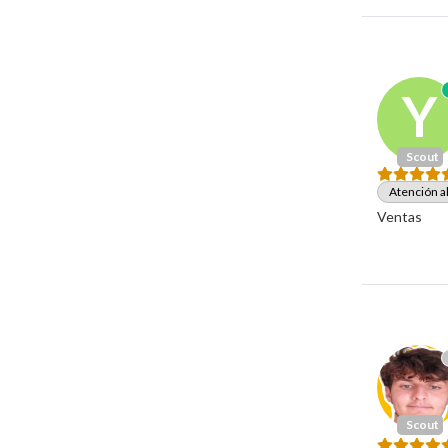
Y
Scout
Atención al
Ventas
Scout