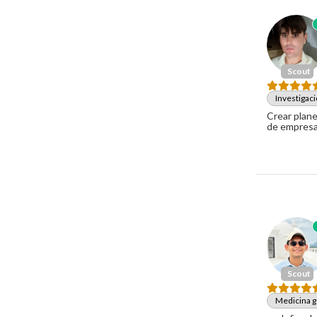
Scout
Investigac
Crear plane
de empresas
Scout
Medicina g