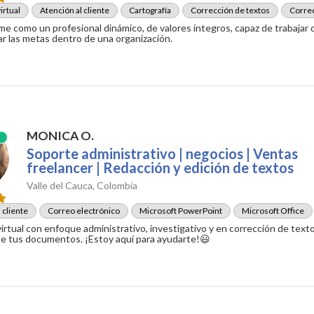
irtual
Atención al cliente
Cartografía
Corrección de textos
Correo
me como un profesional dinámico, de valores íntegros, capaz de trabajar d
ar las metas dentro de una organización.
MONICA O.
Soporte administrativo | negocios | Ventas
freelancer | Redacción y edición de textos
Valle del Cauca, Colombia
 cliente
Correo electrónico
Microsoft PowerPoint
Microsoft Office
irtual con enfoque administrativo, investigativo y en corrección de text
de tus documentos. ¡Estoy aquí para ayudarte!😃