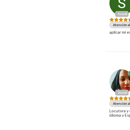
Scout
Atención al
aplicar mi 
Scout
Atención al
Locutora y 
idioma y Es