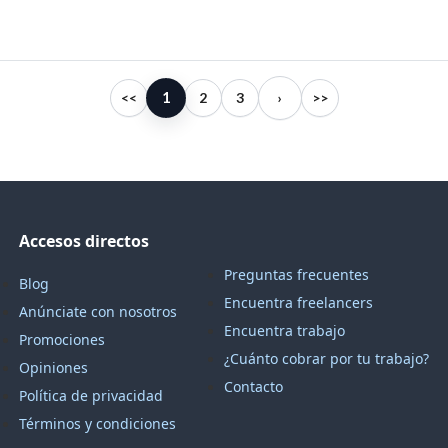
1
<<
2
3
›
>>
Accesos directos
Preguntas frecuentes
Blog
Encuentra freelancers
Anúnciate con nosotros
Encuentra trabajo
Promociones
¿Cuánto cobrar por tu trabajo?
Opiniones
Contacto
Política de privacidad
Términos y condiciones