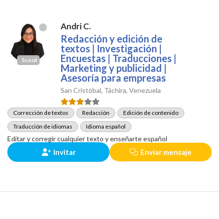
Andri C.
Redacción y edición de
textos | Investigación |
Encuestas | Traducciones |
Scout
Marketing y publicidad |
Asesoría para empresas
San Cristóbal, Táchira, Venezuela
Corrección de textos
Redacción
Edición de contenido
Traducción de idiomas
Idioma español
Editar y corregir cualquier texto y enseñarte español
Invitar
Enviar mensaje