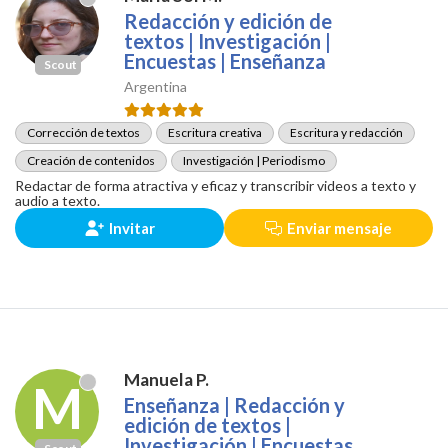
Redacción y edición de
textos | Investigación |
Encuestas | Enseñanza
Scout
Argentina
Corrección de textos
Escritura creativa
Escritura y redacción
Creación de contenidos
Investigación | Periodismo
Redactar de forma atractiva y eficaz y transcribir videos a texto y
audio a texto.
Invitar
Enviar mensaje
Manuela P.
M
Enseñanza | Redacción y
edición de textos |
Investigación | Encuestas