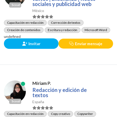
sociales y publicidad web
Scout
México
Capacitación en redacción
Corrección de textos
Creación de contenidos
Escritura y redacción
Microsoft Word
undefined
Invitar
Enviar mensaje
Míriam P.
Redacción y edición de
textos
Scout
España
Capacitación en redacción
Copy creativo
Copywriter