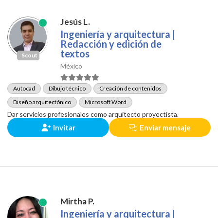
Jesús L.
Ingeniería y arquitectura |
Redacción y edición de
textos
Scout
México
Autocad
Dibujo técnico
Creación de contenidos
Diseño arquitectónico
Microsoft Word
Dar servicios profesionales como arquitecto proyectista.
Invitar
Enviar mensaje
Mirtha P.
Ingeniería y arquitectura |