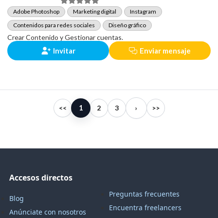
Adobe Photoshop
Marketing digital
Instagram
Contenidos para redes sociales
Diseño gráfico
Crear Contenido y Gestionar cuentas.
Invitar
Enviar mensaje
1
<<
2
3
›
>>
Accesos directos
Preguntas frecuentes
Blog
Encuentra freelancers
Anúnciate con nosotros