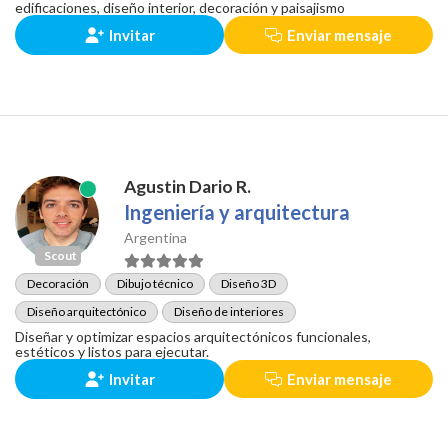
edificaciones, diseño interior, decoración y paisajismo
Invitar
Enviar mensaje
Agustin Dario R.
Ingeniería y arquitectura
Argentina
Scout
Decoración
Dibujo técnico
Diseño 3D
Diseño arquitectónico
Diseño de interiores
Diseñar y optimizar espacios arquitectónicos funcionales,
estéticos y listos para ejecutar.
Invitar
Enviar mensaje