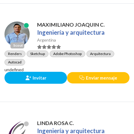
MAXIMILIANO JOAQUIN C.
Ingeniería y arquitectura
Argentina
Scout
Renders
Sketchup
Adobe Photoshop
Arquitectura
Autocad
undefined
Invitar
Enviar mensaje
LINDA ROSA C.
Ingeniería y arquitectura