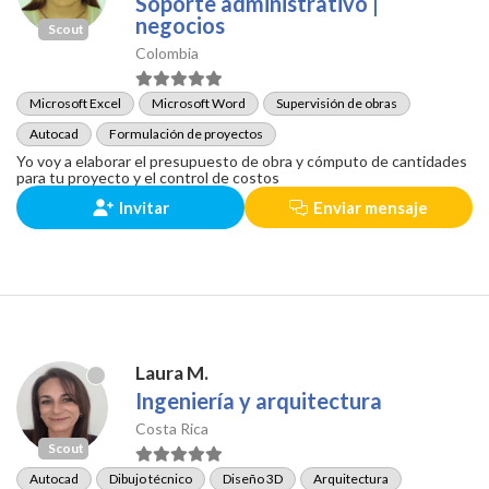
Soporte administrativo |
negocios
Scout
Colombia
Microsoft Excel
Microsoft Word
Supervisión de obras
Autocad
Formulación de proyectos
Yo voy a elaborar el presupuesto de obra y cómputo de cantidades
para tu proyecto y el control de costos
Invitar
Enviar mensaje
Laura M.
Ingeniería y arquitectura
Costa Rica
Scout
Autocad
Dibujo técnico
Diseño 3D
Arquitectura