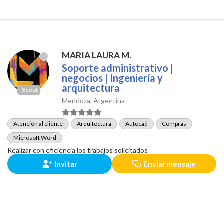
MARIA LAURA M.
Soporte administrativo |
negocios | Ingeniería y
arquitectura
Scout
Mendoza, Argentina
Atención al cliente
Arquitectura
Autocad
Compras
Microsoft Word
Realizar con eficiencia los trabajos solicitados
Invitar
Enviar mensaje