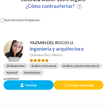
¿Cómo contraofertar?
Solo favoritos freelancers
YAZMIN DEL ROCIO U.
Ingeniería y arquitectura
Quintana Roo, Mexico
Scout
3D Studio Max
Análisis estructural
Análisis y diseño estructural
Autocad
Arquitectura
undefined
Invitar
Enviar mensaje