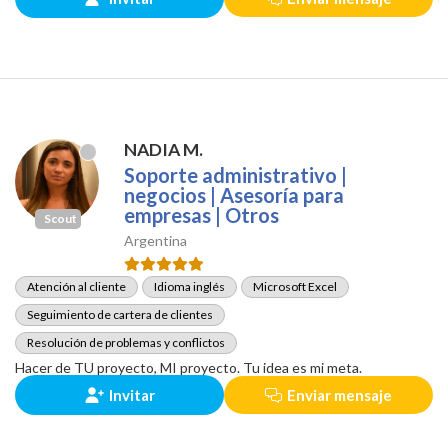
NADIA M.
Soporte administrativo |
negocios | Asesoría para
empresas | Otros
Scout
Argentina
Atención al cliente
Idioma inglés
Microsoft Excel
Seguimiento de cartera de clientes
Resolución de problemas y conflictos
Hacer de TU proyecto, MI proyecto. Tu idea es mi meta.
Invitar
Enviar mensaje