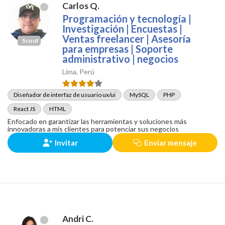
Carlos Q.
Programación y tecnología |
Investigación | Encuestas |
Ventas freelancer | Asesoría
Scout
para empresas | Soporte
administrativo | negocios
Lima, Perú
Diseñador de interfaz de usuario ux/ui
MySQL
PHP
React JS
HTML
Enfocado en garantizar las herramientas y soluciones más
innovadoras a mis clientes para potenciar sus negocios
Invitar
Enviar mensaje
Andri C.