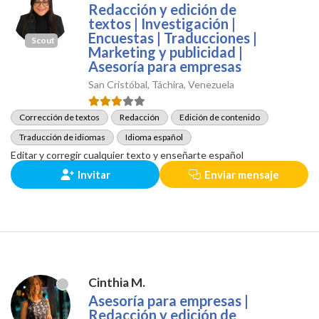
Redacción y edición de
textos | Investigación |
Encuestas | Traducciones |
Scout
Marketing y publicidad |
Asesoría para empresas
San Cristóbal, Táchira, Venezuela
Corrección de textos
Redacción
Edición de contenido
Traducción de idiomas
Idioma español
Editar y corregir cualquier texto y enseñarte español
Invitar
Enviar mensaje
Cinthia M.
Asesoría para empresas |
Redacción y edición de