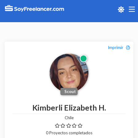
Me
Imprimir
Scout
Kimberli Elizabeth H.
Chile
0 Proyectos completados