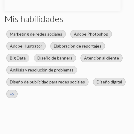
empresa y antecedentes para el trabajo de
Mis habilidades
100% calidad que yo proporciono.
Ir informando cómo va el proceso
Marketing de redes sociales
Adobe Photoshop
Adobe Illustrator
Elaboración de reportajes
Big Data
Diseño de banners
Atención al cliente
Análisis y resolución de problemas
Diseño de publicidad para redes sociales
Diseño digital
+5