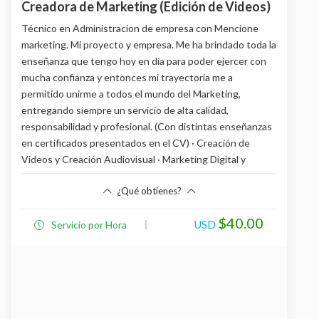
Creadora de Marketing (Edición de Videos)
Técnico en Administracion de empresa con Mencione
marketing. Mi proyecto y empresa. Me ha brindado toda la
enseñanza que tengo hoy en día para poder ejercer con
mucha confianza y entonces mi trayectoria me a
permitido unirme a todos el mundo del Marketing,
entregando siempre un servicio de alta calidad,
responsabilidad y profesional. (Con distintas enseñanzas
en certificados presentados en el CV) · Creación de
Videos y Creación Audiovisual · Marketing Digital y
Gestión de Redes Sociales · Administración y
¿Qué obtienes?
Organización
Beneficios
$40.00
USD
Servicio por Hora
Trabajo profesional y tal cual como desee y
también como profesional le daré indicaciones
para poder mejorar más aún para que sea aún
más llamativo. Y comenzando conociendo su