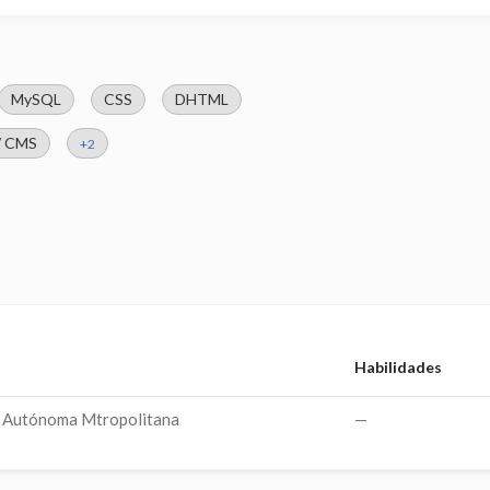
MySQL
CSS
DHTML
/ CMS
+2
Habilidades
d Autónoma Mtropolitana
—