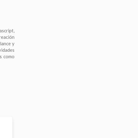
script,
reación
lance y
vidades
os como