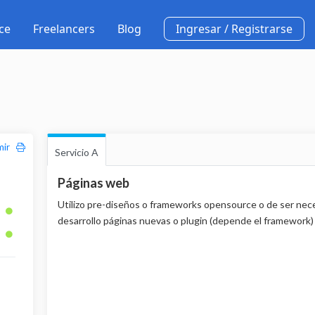
ce
Freelancers
Blog
Ingresar / Registrarse
imir
Servicio A
Páginas web
Utilizo pre-diseños o frameworks opensource o de ser nec
desarrollo páginas nuevas o plugin (depende el framework)