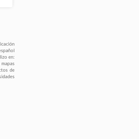
acompañamiento personalizado y entrega puntual
formatos editables y listos para presentar.
icación
español
lizo en:
, mapas
ctos de
sidades