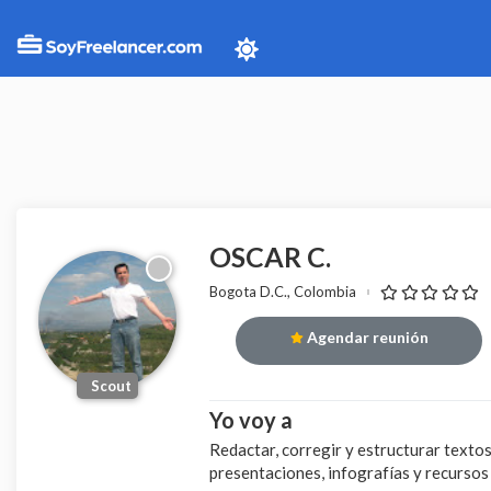
OSCAR C.
Bogota D.C., Colombia
Agendar reunión
Scout
Yo voy a
Redactar, corregir y estructurar text
presentaciones, infografías y recursos