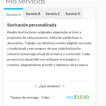
Mis servicios
Servicio B
Servicio C
Servicio D
Servicio A
Ilustración personalizada
Realizo ilustraciones originales adaptadas al tono y
propósito de cada proyecto: editorial, publicitario o
decorativo. Trabajo con distintos estilos (digital, vectorial
o tradicional) y me aseguro de que cada ilustración
refuerce el mensaje visual de la marca o contenido. Cada
proyecto lo desarrollo con enfoque estratégico y
creativo, adaptándome al estilo y objetivos de tu marca.
¿Qué obtienes?
Beneficios
$15.00
USD
Tiempo de entrega: 0 días
Bocetos previos y desarrollo de concepto