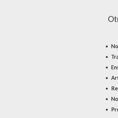
Ot
No
Tr
En
Ar
Re
No
Pr