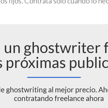
os fijos. Contrata solo cuando lo ne
 un ghostwriter 
s próximas publi
e ghostwriting al mejor precio. A
contratando freelance ahora