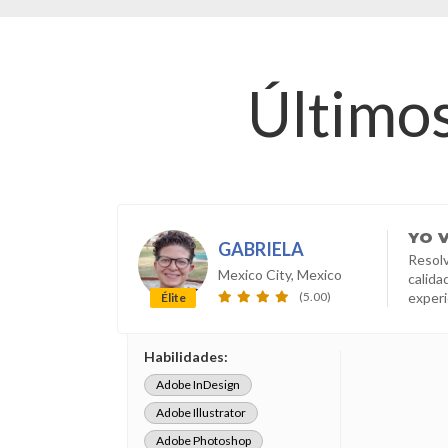
Últimos
YO
V
GABRIELA
Resolv
Mexico City, Mexico
calida
(5.00)
experi
Élite
Habilidades:
Adobe InDesign
Adobe Illustrator
Adobe Photoshop