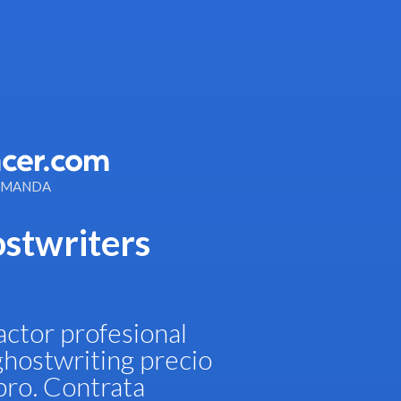
DEMANDA
stwriters
ctor profesional
ghostwriting precio
bro. Contrata