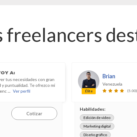
 freelancers de
OY A:
Brian
er tus necesidades con gran
Venezuela
d y puntualidad. Te ofrezco mi
(5.00)
enc ...
Ver perfil
Élite
Habilidades:
Cotizar
Edición de video
Marketing digital
Diseño gráfico