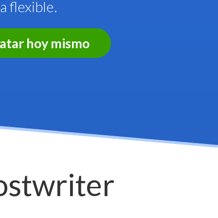
 flexible.
tratar hoy mismo
ostwriter