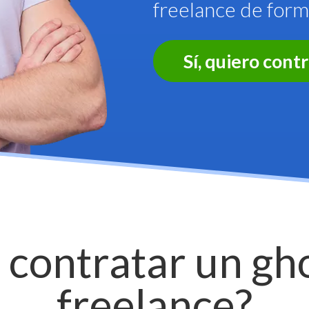
freelance de forma
Sí, quiero con
 contratar un gh
freelance?