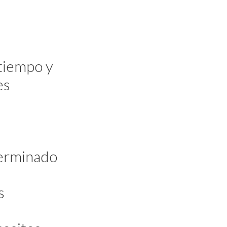
 tiempo y
es
 terminado
s