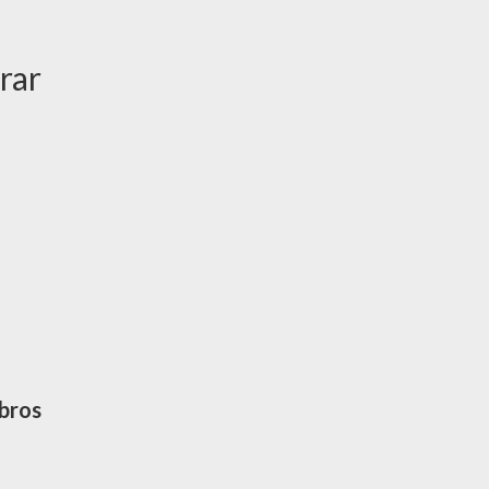
rar
ibros