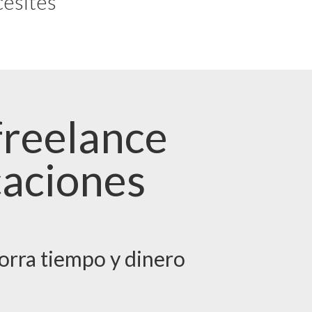
cesites
freelance
caciones
horra tiempo y dinero